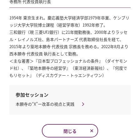
寺務所 代表役員執行長
1954年 東京生まれ。慶応義塾大学経済学部1979年卒業、ケンブリ
ッジ大学大学院博士課程（経営学専攻）1992年修了。
三和銀行（現 三菱UFJ銀行）に21年間勤務後、2000年よりラッセ
ル・レイノルズ社、島本パートナーズ 代表取締役社長を経て、
2015年より築地本願寺 代表役員 宗務長を務める。2022年8月より
西本願寺 代表役員 執行長として勤務。
＜主な著書＞『日本型プロフェッショナルの条件』（ダイヤモン
ド社）、『築地本願寺の経営学』（東洋経済新報社）、『何度で
もリセット』（ディスカヴァー・トゥエンティワン）
参加セッション
本願寺の“X”ー改革の視点と実践
閉じる