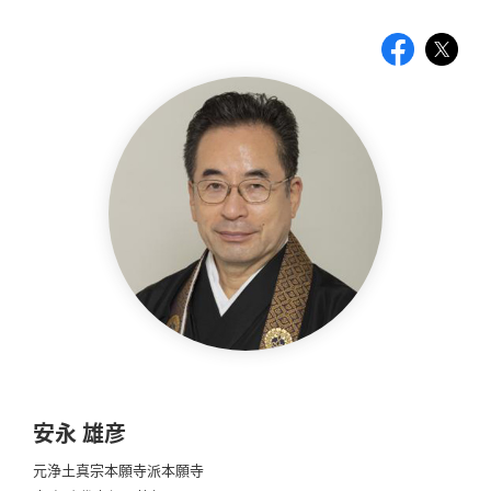
安永 雄彦
元浄土真宗本願寺派本願寺