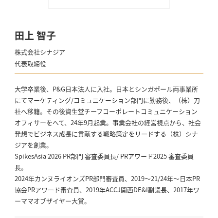
田上 智子
株式会社シナジア
代表取締役
大学卒業後、P&G日本法人に入社。日本とシンガポール両事業所
にてマーケティング/コミュニケーション部門に勤務後、（株）刀
社へ移籍。その後資生堂チーフコーポレートコミュニケーション
オフィサーをへて、24年9月起業。事業会社の経営視点から、社会
発想でビジネス成長に貢献する戦略策定をリードする（株）シナ
ジアを創業。
SpikesAsia 2026 PR部門 審査委員長/ PRアワード2025 審査委員
長。
2024年カンヌライオンズPR部門審査員、2019～21/24年～日本PR
協会PRアワード審査員、2019年ACCJ関西DE&I副議長、2017年ワ
ーママオブザイヤー大賞。