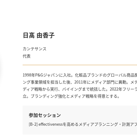
日髙 由香子
カンテサンス
代表
1998年P&Gジャパンに入社。化粧品ブランドのグローバル商
ング事業領域を担当した後、2011年にメディア部門に異動。メ
ディア戦略から実行、バイイングまで統括した。2022年フリ
立。ブランディング強化とメディア戦略を得意とする。
参加セッション
[B-2] effectivenessを高めるメディアプランニング・計測