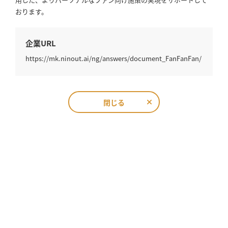
おります。
企業URL
https://mk.ninout.ai/ng/answers/document_FanFanFan/
閉じる