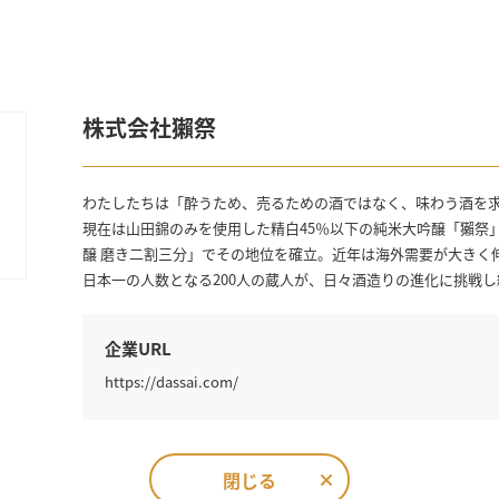
株式会社獺祭
わたしたちは「酔うため、売るための酒ではなく、味わう酒を
現在は山田錦のみを使用した精白45％以下の純米大吟醸「獺祭」
醸 磨き二割三分」でその地位を確立。近年は海外需要が大きく
日本一の人数となる200人の蔵人が、日々酒造りの進化に挑戦
企業URL
https://dassai.com/
閉じる