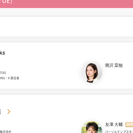
TUE)
ks
関沢 菜柚
TAS
TING・X 責任者
座
友澤 大輔
Mode
株式会社
パーソルテンプスタ