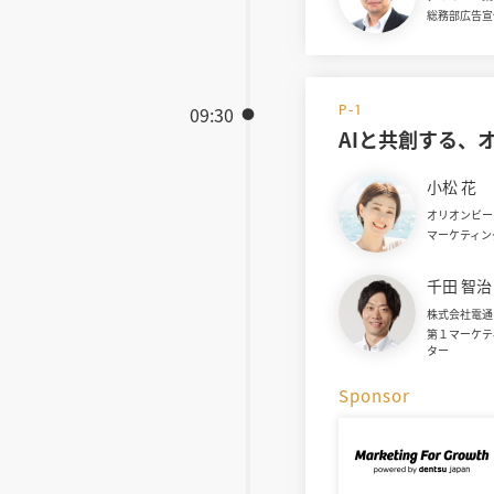
総務部広告宣
P-1
09:30
AIと共創する、
小松 花
オリオンビー
マーケティング本
千田 智治
株式会社電通
第１マーケテ
ター
Sponsor