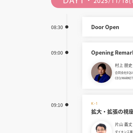
DAY1・
2025/11/18(
Door Open
08:30
Opening Remar
09:00
村上 朋史
合同会社EQUI
CEO/MARKE
K-1
09:10
拡大・拡張の視
片山 義丈
ダイキン工業