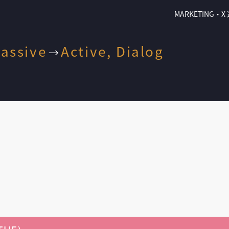
MARKETING
assive
Active, Dialog
→