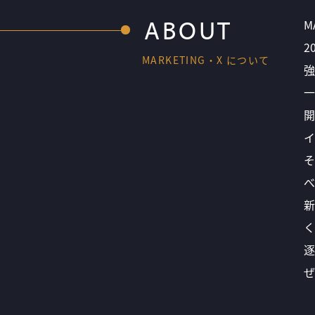
ABOUT
M
2
MARKETING・X について
強
一
開
イ
そ
べ
新
く
逐
ぜ